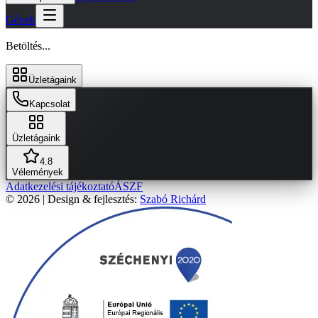
Gépek
Betöltés...
Üzletágaink
Kapcsolat
Üzletágaink
4.8
Vélemények
Adatkezelési tájékoztató
ÁSZF
© 2026 | Design & fejlesztés:
Szabó Richárd