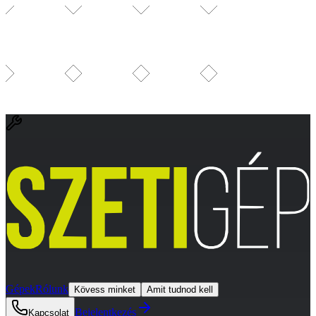
Gépek
Rólunk
Kövess minket
Amit tudnod kell
Bejelentkezés
Kapcsolat