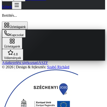
Gépek
Betöltés...
Üzletágaink
Kapcsolat
Üzletágaink
4.8
Vélemények
Adatkezelési tájékoztató
ÁSZF
© 2026 | Design & fejlesztés:
Szabó Richárd