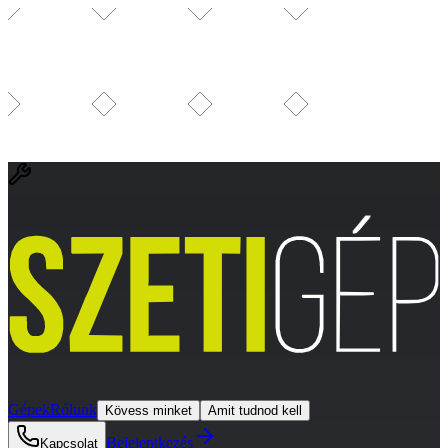
Gépek
Rólunk
Kövess minket
Amit tudnod kell
Bejelentkezés
Kapcsolat