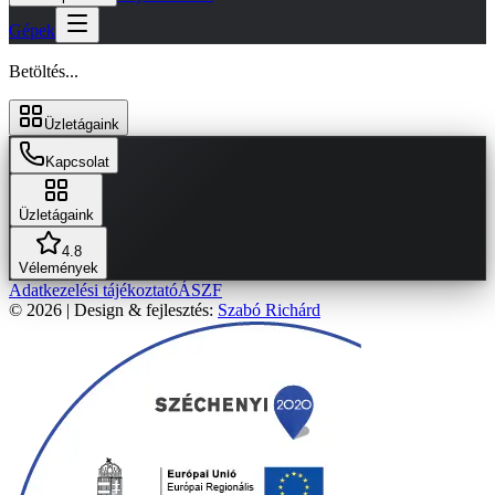
Gépek
Betöltés...
Üzletágaink
Kapcsolat
Üzletágaink
4.8
Vélemények
Adatkezelési tájékoztató
ÁSZF
© 2026 | Design & fejlesztés:
Szabó Richárd