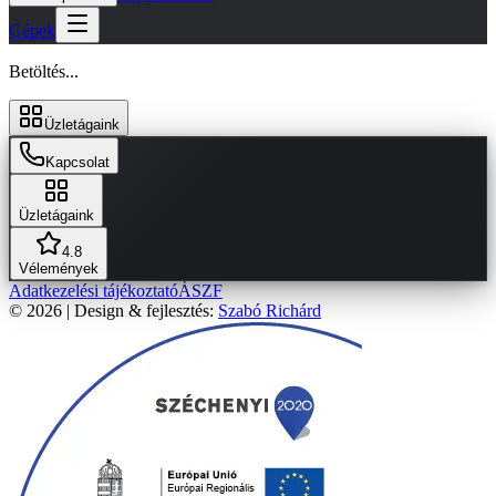
Gépek
Betöltés...
Üzletágaink
Kapcsolat
Üzletágaink
4.8
Vélemények
Adatkezelési tájékoztató
ÁSZF
© 2026 | Design & fejlesztés:
Szabó Richárd