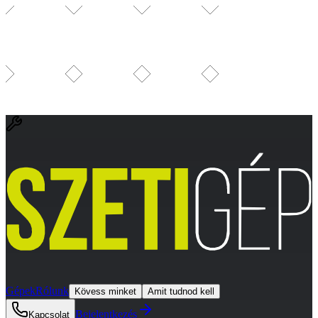
Gépek
Rólunk
Kövess minket
Amit tudnod kell
Bejelentkezés
Kapcsolat