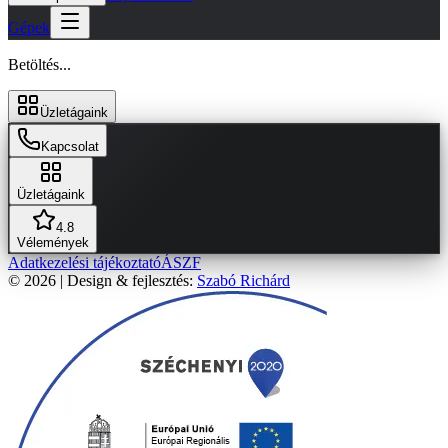
Gépek
Betöltés...
Üzletágaink
Kapcsolat
Üzletágaink
4.8
Vélemények
Adatkezelési tájékoztató
ÁSZF
© 2026 | Design & fejlesztés:
Szabó Richárd