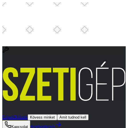
Gépek
Rólunk
Kövess minket
Amit tudnod kell
Bejelentkezés
Kapcsolat