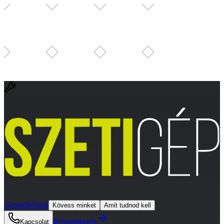
Gépek
Rólunk
Kövess minket
Amit tudnod kell
Bejelentkezés
Kapcsolat