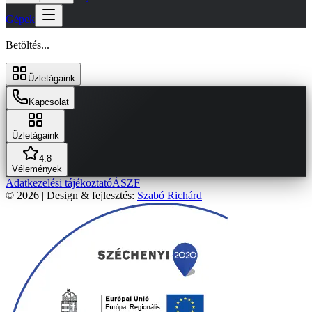
Gépek
Betöltés...
Üzletágaink
Kapcsolat
Üzletágaink
4.8
Vélemények
Adatkezelési tájékoztató
ÁSZF
© 2026 | Design & fejlesztés:
Szabó Richárd