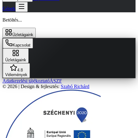
Gépek
Betöltés...
Üzletágaink
Kapcsolat
Üzletágaink
4.8
Vélemények
Adatkezelési tájékoztató
ÁSZF
© 2026 | Design & fejlesztés:
Szabó Richárd