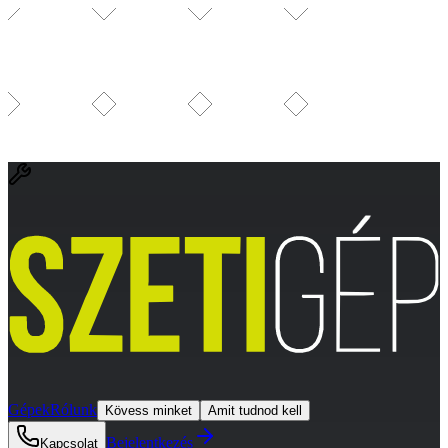
Gépek
Rólunk
Kövess minket
Amit tudnod kell
Bejelentkezés
Kapcsolat